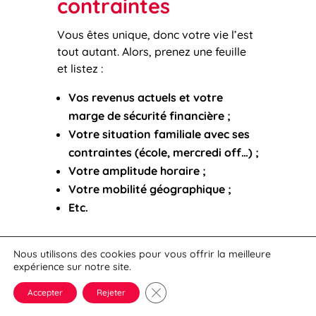
contraintes
Vous êtes unique, donc votre vie l’est
tout autant. Alors, prenez une feuille
et listez :
Vos revenus actuels et votre
marge de sécurité financière ;
Votre situation familiale avec ses
contraintes (école, mercredi off…) ;
Votre amplitude horaire ;
Votre mobilité géographique ;
Etc.
Identifiez vos
Nous utilisons des cookies pour vous offrir la meilleure
priorités
expérience sur notre site.
Fermer la bannière des cookies G
Accepter
Rejeter
Dans une période de remise en