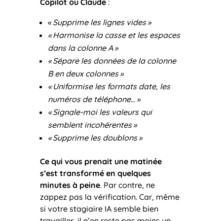
Copilot ou Claude
:
«
Supprime les lignes vides
»
«
Harmonise la casse et les espaces
dans la colonne A
»
«
Sépare les données de la colonne
B en deux colonnes
»
«
Uniformise les formats date, les
numéros de téléphone…
»
«
Signale-moi les valeurs qui
semblent incohérentes
»
«
Supprime les doublons
»
Ce qui vous prenait une matinée
s’est transformé en quelques
minutes à peine
. Par contre, ne
zappez pas la vérification. Car, même
si votre stagiaire IA semble bien
travailler, il n’en reste pas moins un