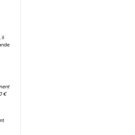
il
mande
ement
0 €
nt