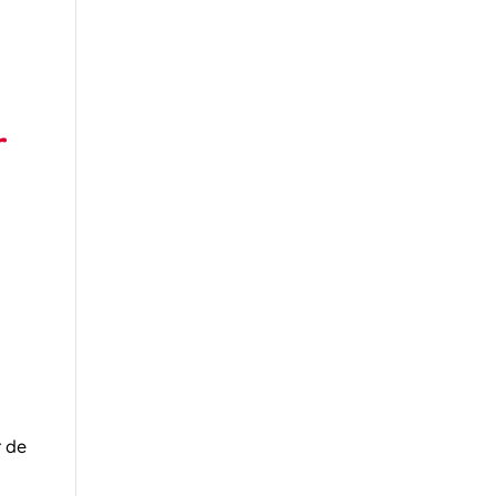
r
r de