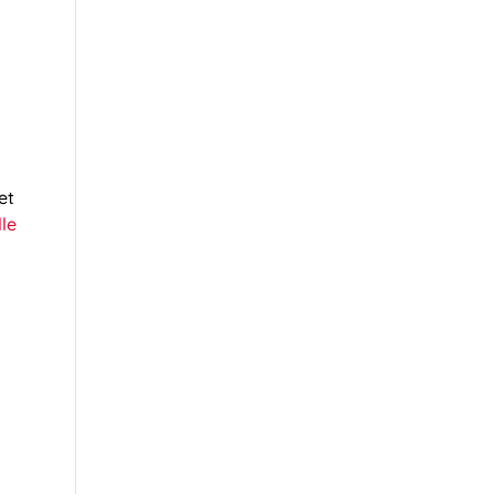
et
lle