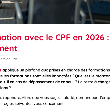
ation avec le CPF en 2026 :
iment
ersion Pro
s
applique un plafond aux prises en charge des formation
es les formations sont-elles impactées
?
Quel est le monta
e-t-il en cas de dépassement de ce seuil
?
Le reste à charg
tions
?
ns répondre. Alors que vous soyez salarié, demandeur d’emp
es règles suivantes vous concernent.