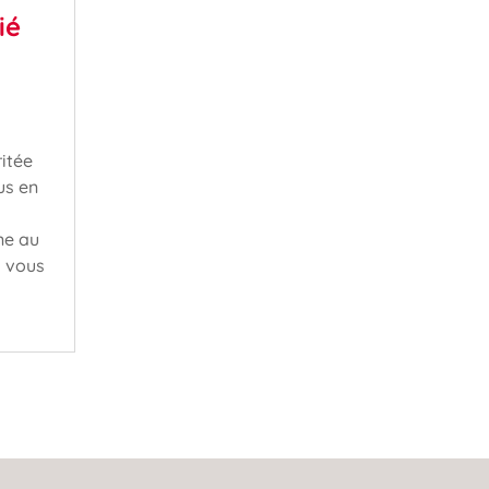
ié
ritée
us en
ne au
a vous